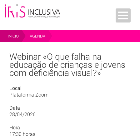
INÍCIO
AGENDA
WEBINAR «O QUE FALHA NA EDUCAÇÃO DE CRIANÇAS E JOVENS COM
DEFICIÊNCIA VISUAL?»
Webinar «O que falha na
educação de crianças e jovens
com deficiência visual?»
Local
Plataforma Zoom
Data
28/04/2026
Hora
17:30 horas